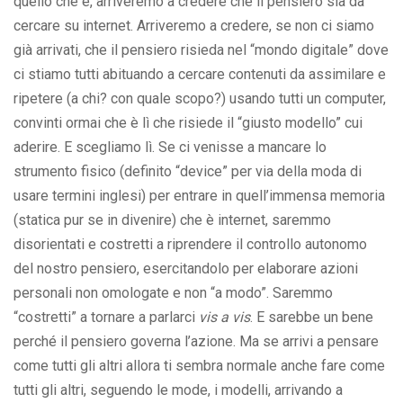
quello che è, arriveremo a credere che il pensiero sia da
cercare su internet. Arriveremo a credere, se non ci siamo
già arrivati, che il pensiero risieda nel “mondo digitale” dove
ci stiamo tutti abituando a cercare contenuti da assimilare e
ripetere (a chi? con quale scopo?) usando tutti un computer,
convinti ormai che è lì che risiede il “giusto modello” cui
aderire. E scegliamo lì. Se ci venisse a mancare lo
strumento fisico (definito “device” per via della moda di
usare termini inglesi) per entrare in quell’immensa memoria
(statica pur se in divenire) che è internet, saremmo
disorientati e costretti a riprendere il controllo autonomo
del nostro pensiero, esercitandolo per elaborare azioni
personali non omologate e non “a modo”. Saremmo
“costretti” a tornare a parlarci
vis a vis
. E sarebbe un bene
perché il pensiero governa l’azione. Ma se arrivi a pensare
come tutti gli altri allora ti sembra normale anche fare come
tutti gli altri, seguendo le mode, i modelli, arrivando a