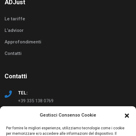
ADJust
Le tariffe
L’advisor
Approfondimenti
Contatti
Contatti
TEL:
+39 335 138 0769
Gestisci Consenso Cookie
EMAIL:
info@ad-just.it
Per fornire le migliori esperienze, utilizziamo tecnologie come i cookie
per memorizzare e/o accedere alle informazioni del dispositivo. Il