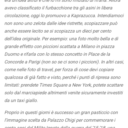
era un’idea altrui e che io mi sono rifiutato di rifarla. Allora
avevo classificato il furbacchione tra gli asini in libera
circolazione, oggi lo promuovo a Kaprazucca. Intendiamoci
non sono uno zelota dalle idee ristrette, scopiazzare può
anche essere lecito se si scopiazza un dieci per cento
dell’idea originale. Per
e
sempio: una foto molto bella e di
grande effetto con piccioni scattata a Milano in piazza
Duomo e rifarla con lo stesso concetto in Place de la
Concorde a Parigi (non so se ci sono i piccioni). In altri casi,
come nelle foto di travel, per forza di cose devi copiare
qualcosa di già fatto e visto, perché i punti di ripresa sono
limitati: prendete Times Square a New York, potete scattare
solo dal marciapiede altrimenti venite sicuramente investiti
da un taxi giallo.
Proprio in questi giorni è successo un gran pasticcio con
l’immagine scelta da Palazzo Chigi per commemorare i
cento anni del Milite Ignoto della guerra del ‘15-’18, una