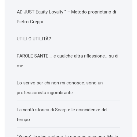
AD JUST Equity Loyalty™ – Metodo proprietario di
Pietro Greppi
UTILI O UTILITÀ?
PAROLE SANTE … e qualche altra riflessione… su di
me.
Lo scrivo per chi non mi conosce: sono un
professionista ingombrante.
La verità storica di Scarp e le coincidenze del
tempo
“Scarp”: le idee restano, le persone passano. Ma le