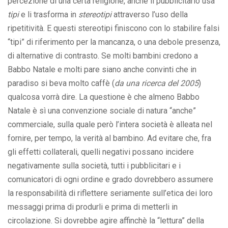
percezione di una certa religione, anche il pubblicitario usa
tipi
e li trasforma in
stereotipi
attraverso l’uso della
ripetitività. E questi stereotipi finiscono con lo stabilire falsi
“tipi” di riferimento per la mancanza, o una debole presenza,
di alternative di contrasto. Se molti bambini credono a
Babbo Natale e molti pare siano anche convinti che in
paradiso si beva molto caffè (
da una ricerca del 2005
)
qualcosa vorrà dire. La questione è che almeno Babbo
Natale è sì una convenzione sociale di natura “anche”
commerciale, sulla quale però l’intera società è alleata nel
fornire, per tempo, la verità al bambino. Ad evitare che, fra
gli effetti collaterali, quelli negativi possano incidere
negativamente sulla società, tutti i pubblicitari e i
comunicatori di ogni ordine e grado dovrebbero assumere
la responsabilità di riflettere seriamente sull’etica dei loro
messaggi prima di produrli e prima di metterli in
circolazione. Si dovrebbe agire affinchè la “lettura” della