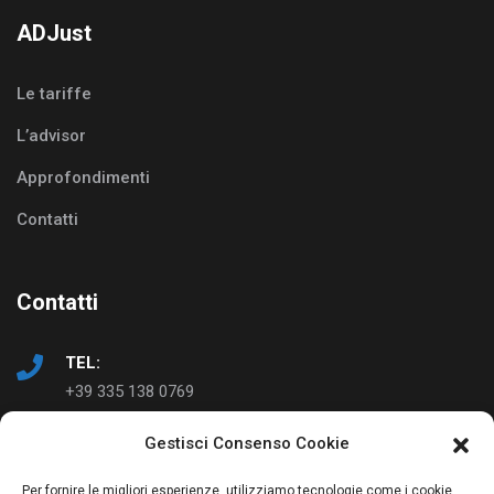
ADJust
Le tariffe
L’advisor
Approfondimenti
Contatti
Contatti
TEL:
+39 335 138 0769
Gestisci Consenso Cookie
EMAIL:
info@ad-just.it
Per fornire le migliori esperienze, utilizziamo tecnologie come i cookie