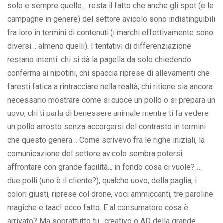
solo e sempre quelle… resta il fatto che anche gli spot (e le
campagne in genere) del settore avicolo sono indistinguibili
fra loro in termini di contenuti (i marchi effettivamente sono
diversi… almeno quelli). I tentativi di differenziazione
restano intenti: chi si dà la pagella da solo chiedendo
conferma ai nipotini, chi spaccia riprese di allevamenti che
faresti fatica a rintracciare nella realtà, chi ritiene sia ancora
necessario mostrare come si cuoce un pollo o si prepara un
uovo, chi ti parla di benessere animale mentre ti fa vedere
un pollo arrosto senza accorgersi del contrasto in termini
che questo genera… Come scrivevo fra le righe iniziali, la
comunicazione del settore avicolo sembra potersi
affrontare con grande facilità… in fondo cosa ci vuole? …
due polli (uno è il cliente?), qualche uovo, della paglia, i
colori giusti, riprese col drone, voci ammiccanti, tre paroline
magiche e taac! ecco fatto. E al consumatore cosa è
arrivato? Ma soprattutto tu -creativo o AD della grande