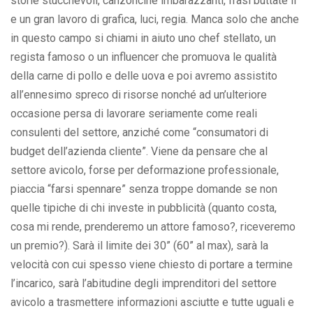
storie stucchevoli, canzoncine imbarazzanti, frasi buttate lì
e un gran lavoro di grafica, luci, regia. Manca solo che anche
in questo campo si chiami in aiuto uno chef stellato, un
regista famoso o un influencer che promuova le qualità
della carne di pollo e delle uova e poi avremo assistito
all’ennesimo spreco di risorse nonché ad un’ulteriore
occasione persa di lavorare seriamente come reali
consulenti del settore, anziché come “consumatori di
budget dell’azienda cliente”. Viene da pensare che al
settore avicolo, forse per deformazione professionale,
piaccia “farsi spennare” senza troppe domande se non
quelle tipiche di chi investe in pubblicità (quanto costa,
cosa mi rende, prenderemo un attore famoso?, riceveremo
un premio?). Sarà il limite dei 30” (60” al max), sarà la
velocità con cui spesso viene chiesto di portare a termine
l’incarico, sarà l’abitudine degli imprenditori del settore
avicolo a trasmettere informazioni asciutte e tutte uguali e