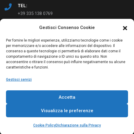
TEL:
+39 335 138 0769
Gestisci Consenso Cookie
EMAIL:
info@ad-just.it
Per fornire le migliori esperienze, utilizziamo tecnologie come i cookie
per memorizzare e/o accedere alle informazioni del dispositivo. Il
consenso a queste tecnologie ci permetterà di elaborare dati come il
comportamento di navigazione o ID unici su questo sito. Non
acconsentire o ritirare il consenso può influire negativamente su alcune
caratteristiche e funzioni.
Gestisci servizi
© Copyright 2023 AD-Just | Studio Greppi | P. IVA:
Accetta
03814750273
Visualizza le preferenze
Dati legali
Privacy Policy
Cookie Policy (UE)
Termini e condizioni
Cookie Policy
Dichiarazione sulla Privacy