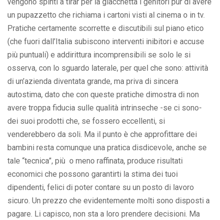
vengono spinti a tirar per la giacchetta i genitori pur di avere
un pupazzetto che richiama i cartoni visti al cinema o in tv.
Pratiche certamente scorrette e discutibili sul piano etico
(che fuori dall’Italia subiscono interventi inibitori e accuse
più puntuali) e addirittura incomprensibili se solo le si
osserva, con lo sguardo laterale, per quel che sono: attività
di un’azienda diventata grande, ma priva di sincera
autostima, dato che con queste pratiche dimostra di non
avere troppa fiducia sulle qualità intrinseche -se ci sono-
dei suoi prodotti che, se fossero eccellenti, si
venderebbero da soli. Ma il punto è che approfittare dei
bambini resta comunque una pratica disdicevole, anche se
tale “tecnica”, più o meno raffinata, produce risultati
economici che possono garantirti la stima dei tuoi
dipendenti, felici di poter contare su un posto di lavoro
sicuro. Un prezzo che evidentemente molti sono disposti a
pagare. Li capisco, non sta a loro prendere decisioni. Ma