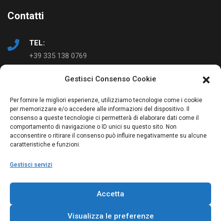
Contatti
TEL:
+39 335 138 0769
Gestisci Consenso Cookie
EMAIL:
info@ad-just.it
Per fornire le migliori esperienze, utilizziamo tecnologie come i cookie
per memorizzare e/o accedere alle informazioni del dispositivo. Il
consenso a queste tecnologie ci permetterà di elaborare dati come il
comportamento di navigazione o ID unici su questo sito. Non
acconsentire o ritirare il consenso può influire negativamente su alcune
caratteristiche e funzioni.
Gestisci servizi
© Copyright 2023 AD-Just | Studio Greppi | P. IVA:
Accetta
03814750273
Visualizza le preferenze
Dati legali
Privacy Policy
Cookie Policy (UE)