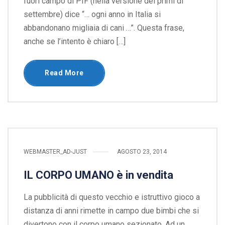
fuori campo di PIF (nella versione dei primi di
settembre) dice “… ogni anno in Italia si
abbandonano migliaia di cani …”. Questa frase,
anche se l’intento è chiaro […]
Read More
WEBMASTER_AD-JUST
AGOSTO 23, 2014
IL CORPO UMANO è in vendita
La pubblicità di questo vecchio e istruttivo gioco a
distanza di anni rimette in campo due bimbi che si
divertono con il corpo umano sezionato. Ad un