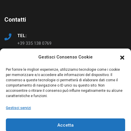
Contatti
TEL:
+39 335 138 0769
Gestisci Consenso Cookie
EMAIL:
info@ad-just.it
Per fornire le migliori esperienze, utilizziamo tecnologie come i cookie
per memorizzare e/o accedere alle informazioni del dispositivo. Il
consenso a queste tecnologie ci permetterà di elaborare dati come il
comportamento di navigazione o ID unici su questo sito. Non
acconsentire o ritirare il consenso può influire negativamente su alcune
caratteristiche e funzioni.
Gestisci servizi
© Copyright 2023 AD-Just | Studio Greppi | P. IVA:
Accetta
03814750273